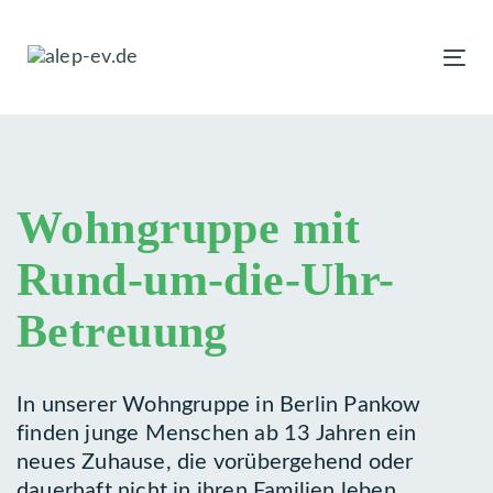
Links
Zur
überspringen
primären
To
Navigation
nav
springen
Zum
Inhalt
springen
Wohngruppe mit
Rund-um-die-Uhr-
Betreuung
In unserer Wohngruppe in Berlin Pankow
finden junge Menschen ab 13 Jahren ein
neues Zuhause, die vorübergehend oder
dauerhaft nicht in ihren Familien leben