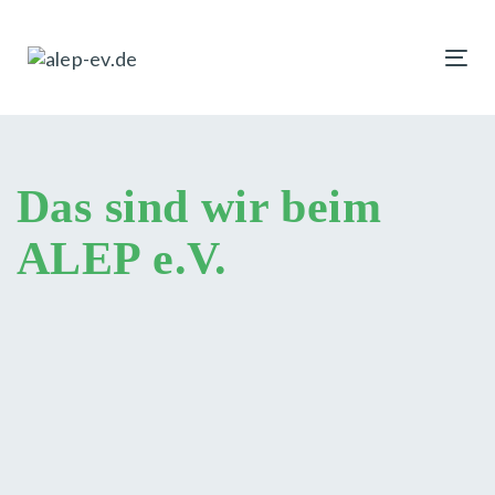
Links
Zur
überspringen
primären
To
Navigation
na
springen
Zum
Inhalt
springen
Das sind wir beim
ALEP e.V.